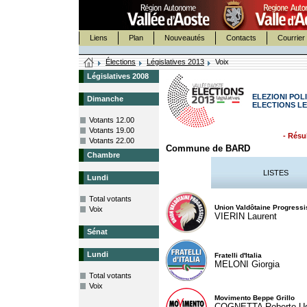
Liens
Plan
Nouveautés
Contacts
Courrier 
Élections
Législatives 2013
Voix
Législatives 2008
ELEZIONI POLI
Dimanche
ELECTIONS LE
Votants 12.00
Votants 19.00
- Résul
Votants 22.00
Commune de BARD
Chambre
LISTES
Lundi
Total votants
Union Valdôtaine Progressi
Voix
VIERIN Laurent
Sénat
Lundi
Fratelli d'Italia
MELONI Giorgia
Total votants
Voix
Movimento Beppe Grillo
COGNETTA Roberto U