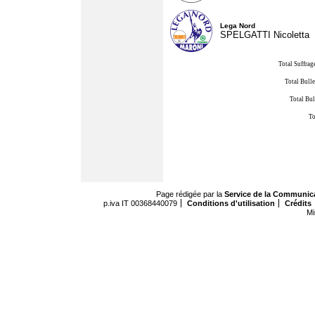
Lega Nord
SPELGATTI Nicoletta
Total Suffrag
Total Bulle
Total Bul
To
Page rédigée par la
Service de la Communic
p.iva IT 00368440079
Conditions d'utilisation
Crédits
Mi