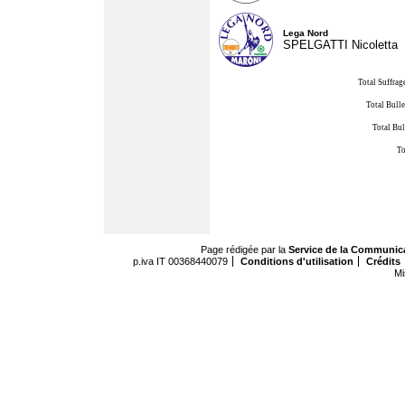
Lega Nord
SPELGATTI Nicoletta
Total Suffrag
Total Bulle
Total Bul
To
Page rédigée par la
Service de la Communic
p.iva IT 00368440079
Conditions d'utilisation
Crédits
Mi