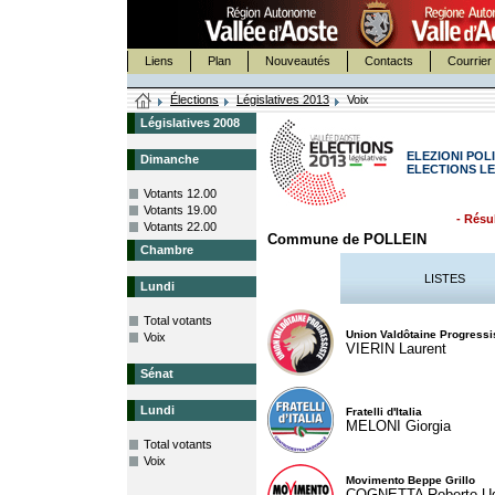
Liens
Plan
Nouveautés
Contacts
Courrier 
Élections
Législatives 2013
Voix
Législatives 2008
ELEZIONI POLI
Dimanche
ELECTIONS LE
Votants 12.00
Votants 19.00
- Résul
Votants 22.00
Commune de POLLEIN
Chambre
LISTES
Lundi
Total votants
Union Valdôtaine Progressi
Voix
VIERIN Laurent
Sénat
Lundi
Fratelli d'Italia
MELONI Giorgia
Total votants
Voix
Movimento Beppe Grillo
COGNETTA Roberto U