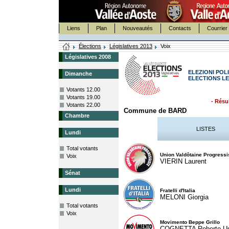
Liens
Plan
Nouveautés
Contacts
Courrier 
Élections
Législatives 2013
Voix
Législatives 2008
ELEZIONI POLI
Dimanche
ELECTIONS LE
Votants 12.00
Votants 19.00
- Résul
Votants 22.00
Commune de BARD
Chambre
LISTES
Lundi
Total votants
Union Valdôtaine Progressi
Voix
VIERIN Laurent
Sénat
Lundi
Fratelli d'Italia
MELONI Giorgia
Total votants
Voix
Movimento Beppe Grillo
COGNETTA Roberto U