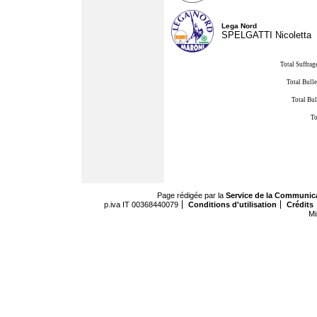
Lega Nord
SPELGATTI Nicoletta
Total Suffrag
Total Bulle
Total Bul
To
Page rédigée par la
Service de la Communic
p.iva IT 00368440079
Conditions d'utilisation
Crédits
Mi