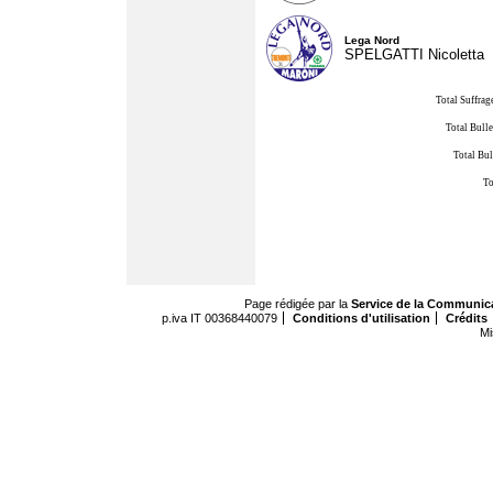
Lega Nord
SPELGATTI Nicoletta
Total Suffrag
Total Bulle
Total Bul
To
Page rédigée par la
Service de la Communic
p.iva IT 00368440079
Conditions d'utilisation
Crédits
Mi