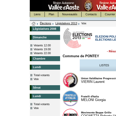
Liens
Plan
Nouveautés
Contacts
Courrier 
Élections
Législatives 2013
Voix
Législatives 2008
ELEZIONI POLI
Dimanche
ELECTIONS LE
Votants 12.00
Votants 19.00
- Résul
Votants 22.00
Commune de PONTEY
Chambre
LISTES
Lundi
Total votants
Union Valdôtaine Progressi
Voix
VIERIN Laurent
Sénat
Lundi
Fratelli d'Italia
MELONI Giorgia
Total votants
Voix
Movimento Beppe Grillo
COGNETTA Roberto U