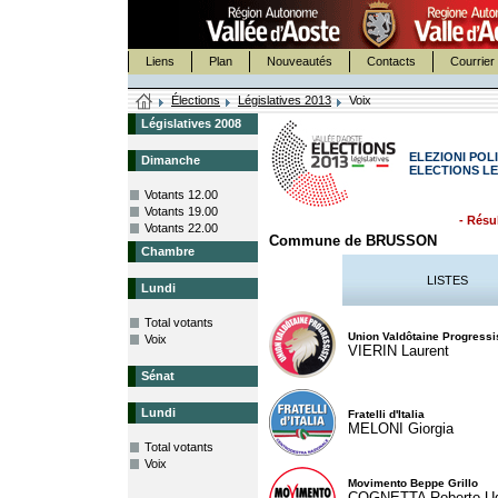
Liens
Plan
Nouveautés
Contacts
Courrier 
Élections
Législatives 2013
Voix
Législatives 2008
ELEZIONI POLI
Dimanche
ELECTIONS LE
Votants 12.00
Votants 19.00
- Résul
Votants 22.00
Commune de BRUSSON
Chambre
LISTES
Lundi
Total votants
Union Valdôtaine Progressi
Voix
VIERIN Laurent
Sénat
Lundi
Fratelli d'Italia
MELONI Giorgia
Total votants
Voix
Movimento Beppe Grillo
COGNETTA Roberto U