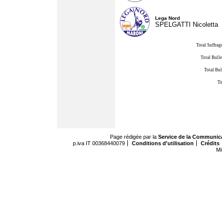
Lega Nord
SPELGATTI Nicoletta
Total Suffrag
Total Bulle
Total Bul
To
Page rédigée par la
Service de la Communic
p.iva IT 00368440079
Conditions d'utilisation
Crédits
Mi