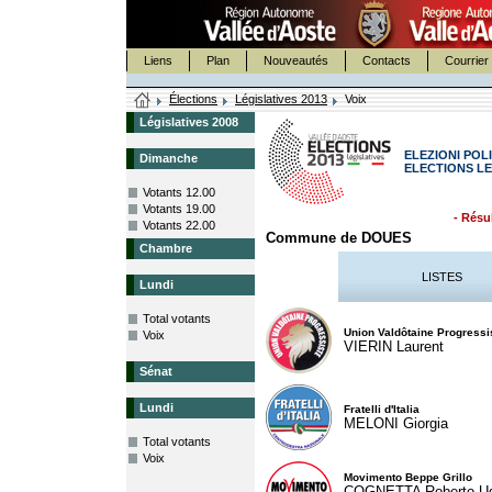
Liens
Plan
Nouveautés
Contacts
Courrier 
Élections
Législatives 2013
Voix
Législatives 2008
ELEZIONI POLI
Dimanche
ELECTIONS LE
Votants 12.00
Votants 19.00
- Résul
Votants 22.00
Commune de DOUES
Chambre
LISTES
Lundi
Total votants
Union Valdôtaine Progressi
Voix
VIERIN Laurent
Sénat
Lundi
Fratelli d'Italia
MELONI Giorgia
Total votants
Voix
Movimento Beppe Grillo
COGNETTA Roberto U