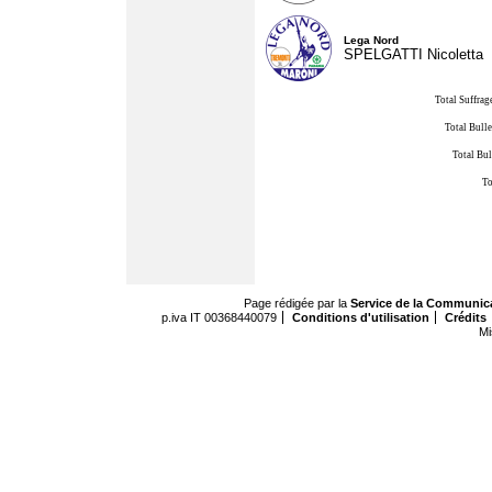
Lega Nord
SPELGATTI Nicoletta
Total Suffrag
Total Bulle
Total Bul
To
Page rédigée par la
Service de la Communic
p.iva IT 00368440079
Conditions d'utilisation
Crédits
Mi