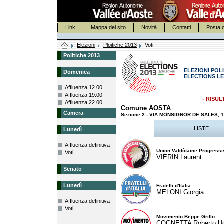
Link
Mappa del sito
Novità
Contatti
Posta c
Elezioni
Ploitiche 2013
Voti
Politiche 2013
ELEZIONI POLI
Domenica
ELECTIONS LE
Affluenza 12.00
Affluenza 19.00
- RISUL
Affluenza 22.00
Comune AOSTA
Camera
Sezione 2 - VIA MONSIGNOR DE SALES,
LISTE
Lunedì
Affluenza definitiva
Union Valdôtaine Progressi
Voti
VIERIN Laurent
Senato
Lunedì
Fratelli d'Italia
MELONI Giorgia
Affluenza definitiva
Voti
Movimento Beppe Grillo
COGNETTA Roberto U