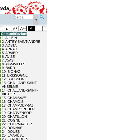
Comuni/Sezioni
1. ALLEIN
2. ANTEY-SAINT-ANDRÉ
3. AOSTA
4. ARNAD
5. ARVIER
6. AVISE
7. AYAS
8. AYMAVILLES
9. BARD
10. BIONAZ
11. BRISSOGNE
12. BRUSSON
13. CHALLAND-SAINT-
ANSELME
14. CHALLAND-SAINT-
VICTOR
15. CHAMBAVE
16. CHAMOIS
17. CHAMPDEPRAZ
18. CHAMPORCHER
19. CHARVENSOD
20. CHÂTILLON
21. COGNE
22. COURMAYEUR
23. DONNAS
24. DOUES
25. EMARÈSE
26. ETROUBLES