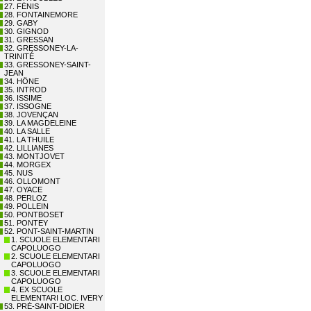
27. FÉNIS
28. FONTAINEMORE
29. GABY
30. GIGNOD
31. GRESSAN
32. GRESSONEY-LA-
TRINITÉ
33. GRESSONEY-SAINT-
JEAN
34. HÔNE
35. INTROD
36. ISSIME
37. ISSOGNE
38. JOVENÇAN
39. LA MAGDELEINE
40. LA SALLE
41. LA THUILE
42. LILLIANES
43. MONTJOVET
44. MORGEX
45. NUS
46. OLLOMONT
47. OYACE
48. PERLOZ
49. POLLEIN
50. PONTBOSET
51. PONTEY
52. PONT-SAINT-MARTIN
1. SCUOLE ELEMENTARI
CAPOLUOGO
2. SCUOLE ELEMENTARI
CAPOLUOGO
3. SCUOLE ELEMENTARI
CAPOLUOGO
4. EX SCUOLE
ELEMENTARI LOC. IVERY
53. PRÉ-SAINT-DIDIER