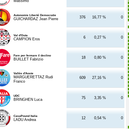
Massimo
Autonomie Liberté Democratie
376
16,77 %
0
GUICHARDAZ Jean Pierre
Val d'Outa
6
0,27 %
0
CAMPION Eros
Fare per fermare il declino
18
0,80 %
0
BUILLET Fabrizio
Vallée d'Aoste
MARGUERETTAZ Rudi
609
27,16 %
0
Franco
UDC
75
3,35 %
0
BRINGHEN Luca
CasaPound Italia
12
0,54 %
0
LADU Andrea