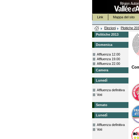
Link
Mappa del sito
Elezioni
Ploitiche 20
Politiche 2013
Domenica
Affluenza 12.00
Affluenza 19.00
Affluenza 22.00
Com
Camera
Lunedì
Affluenza definitiva
Voti
Senato
Lunedì
Affluenza definitiva
Voti