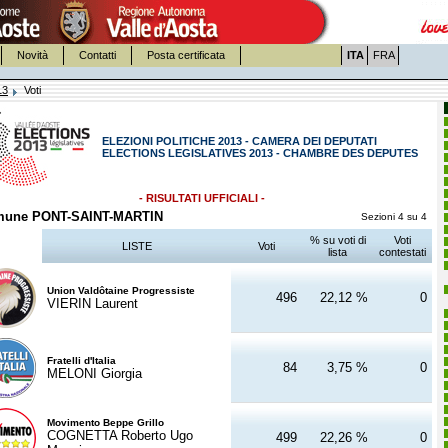
Novità
Contatti
Posta certificata
ITA
FRA
13
Voti
ELEZIONI POLITICHE 2013 - CAMERA DEI DEPUTATI
ELECTIONS LEGISLATIVES 2013 - CHAMBRE DES DEPUTES
- RISULTATI UFFICIALI -
une PONT-SAINT-MARTIN
Sezioni 4 su 4
% su voti di
Voti
LISTE
Voti
lista
contestati
Union Valdôtaine Progressiste
496
22,12 %
0
VIERIN Laurent
Fratelli d'Italia
84
3,75 %
0
MELONI Giorgia
Movimento Beppe Grillo
COGNETTA Roberto Ugo
499
22,26 %
0