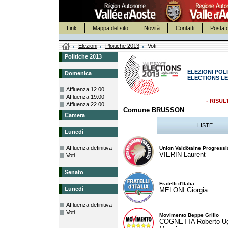
Link
Mappa del sito
Novità
Contatti
Posta c
Elezioni
Ploitiche 2013
Voti
Politiche 2013
ELEZIONI POLI
Domenica
ELECTIONS LE
Affluenza 12.00
Affluenza 19.00
- RISUL
Affluenza 22.00
Comune BRUSSON
Camera
LISTE
Lunedì
Affluenza definitiva
Union Valdôtaine Progressi
VIERIN Laurent
Voti
Senato
Fratelli d'Italia
Lunedì
MELONI Giorgia
Affluenza definitiva
Voti
Movimento Beppe Grillo
COGNETTA Roberto U