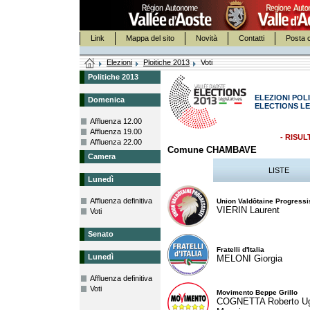
Link
Mappa del sito
Novità
Contatti
Posta c
Elezioni
Ploitiche 2013
Voti
Politiche 2013
ELEZIONI POLI
Domenica
ELECTIONS LE
Affluenza 12.00
Affluenza 19.00
- RISUL
Affluenza 22.00
Comune CHAMBAVE
Camera
LISTE
Lunedì
Affluenza definitiva
Union Valdôtaine Progressi
VIERIN Laurent
Voti
Senato
Fratelli d'Italia
Lunedì
MELONI Giorgia
Affluenza definitiva
Voti
Movimento Beppe Grillo
COGNETTA Roberto U