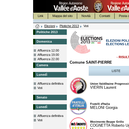
Link
Mappa del sito
Novità
Contatti
Posta c
Elezioni
Ploitiche 2013
Voti
Politiche 2013
ELEZIONI POLI
Domenica
ELECTIONS LE
Affluenza 12.00
Affluenza 19.00
- RISUL
Affluenza 22.00
Comune SAINT-PIERRE
Camera
LISTE
Lunedì
Affluenza definitiva
Union Valdôtaine Progressi
VIERIN Laurent
Voti
Senato
Fratelli d'Italia
Lunedì
MELONI Giorgia
Affluenza definitiva
Voti
Movimento Beppe Grillo
COGNETTA Roberto U