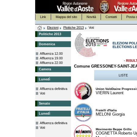
Link
Mappa del sito
Novità
Contatti
Posta c
Elezioni
Ploitiche 2013
Voti
Politiche 2013
ELEZIONI POLI
Domenica
ELECTIONS LE
Affluenza 12.00
Affluenza 19.00
- RISUL
Affluenza 22.00
Comune GRESSONEY-SAINT-JE
Camera
LISTE
Lunedì
Affluenza definitiva
Union Valdôtaine Progressi
VIERIN Laurent
Voti
Senato
Fratelli d'Italia
Lunedì
MELONI Giorgia
Affluenza definitiva
Voti
Movimento Beppe Grillo
COGNETTA Roberto U