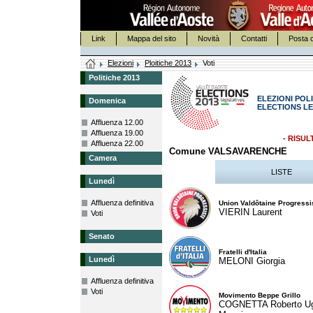
Link
Mappa del sito
Novità
Contatti
Posta c
Elezioni
Ploitiche 2013
Voti
Politiche 2013
ELEZIONI POLI
Domenica
ELECTIONS LE
Affluenza 12.00
Affluenza 19.00
- RISUL
Affluenza 22.00
Comune VALSAVARENCHE
Camera
LISTE
Lunedì
Affluenza definitiva
Union Valdôtaine Progressi
VIERIN Laurent
Voti
Senato
Fratelli d'Italia
Lunedì
MELONI Giorgia
Affluenza definitiva
Voti
Movimento Beppe Grillo
COGNETTA Roberto U