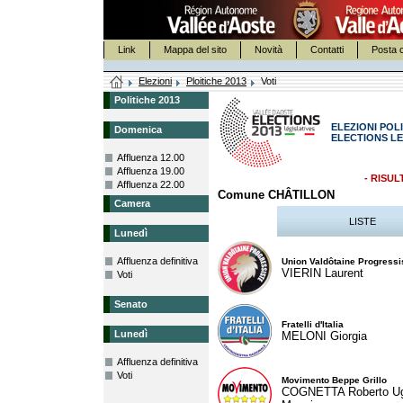
Link
Mappa del sito
Novità
Contatti
Posta c
Elezioni
Ploitiche 2013
Voti
Politiche 2013
ELEZIONI POLI
Domenica
ELECTIONS LE
Affluenza 12.00
Affluenza 19.00
- RISUL
Affluenza 22.00
Comune CHÂTILLON
Camera
LISTE
Lunedì
Affluenza definitiva
Union Valdôtaine Progressi
VIERIN Laurent
Voti
Senato
Fratelli d'Italia
Lunedì
MELONI Giorgia
Affluenza definitiva
Voti
Movimento Beppe Grillo
COGNETTA Roberto U