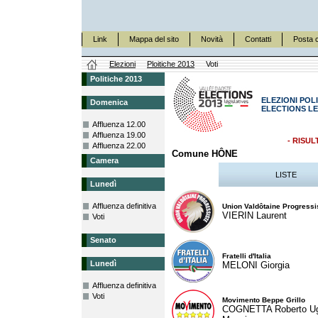
Link
Mappa del sito
Novità
Contatti
Posta c
Elezioni
Ploitiche 2013
Voti
Politiche 2013
ELEZIONI POLI
Domenica
ELECTIONS LE
Affluenza 12.00
Affluenza 19.00
- RISUL
Affluenza 22.00
Comune HÔNE
Camera
LISTE
Lunedì
Affluenza definitiva
Union Valdôtaine Progressi
VIERIN Laurent
Voti
Senato
Fratelli d'Italia
Lunedì
MELONI Giorgia
Affluenza definitiva
Voti
Movimento Beppe Grillo
COGNETTA Roberto U