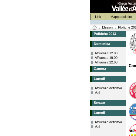
Link
Mappa del sito
Elezioni
Ploitiche 20
Politiche 2013
Domenica
Affluenza 12.00
Affluenza 19.00
Affluenza 22.00
Co
Camera
Lunedì
Affluenza definitiva
Voti
Senato
Lunedì
Affluenza definitiva
Voti