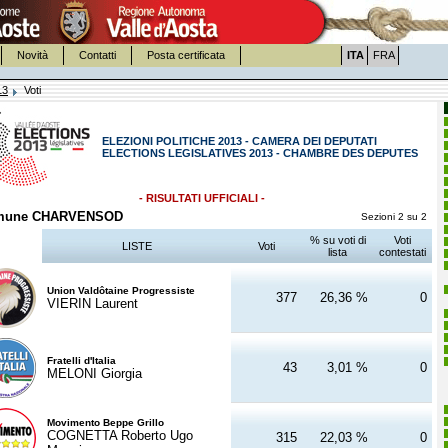
Novità
Contatti
Posta certificata
ITA
FRA
13
Voti
ELEZIONI POLITICHE 2013 - CAMERA DEI DEPUTATI
ELECTIONS LEGISLATIVES 2013 - CHAMBRE DES DEPUTES
- RISULTATI UFFICIALI -
mune CHARVENSOD
Sezioni 2 su 2
% su voti di
Voti
LISTE
Voti
lista
contestati
Union Valdôtaine Progressiste
377
26,36 %
0
VIERIN Laurent
Fratelli d'Italia
43
3,01 %
0
MELONI Giorgia
Movimento Beppe Grillo
COGNETTA Roberto Ugo
315
22,03 %
0