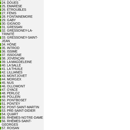
24. DOUES
25. EMARÈSE
26. ETROUBLES
27. FÉNIS
28. FONTAINEMORE
29. GABY
30. GIGNOD
31. GRESSAN
32. GRESSONEY-LA-
TRINITÉ
33. GRESSONEY-SAINT-
JEAN
34. HÔNE
35. INTROD
36. ISSIME
37. ISSOGNE
38. JOVENÇAN
39. LA MAGDELEINE
40. LA SALLE
41. LA THUILE
42. LILLIANES
43. MONTJOVET
44. MORGEX
45. NUS
46. OLLOMONT
47. OYACE
48. PERLOZ
49. POLLEIN
50. PONTBOSET
51. PONTEY
52. PONT-SAINT-MARTIN
53. PRÉ-SAINT-DIDIER
54. QUART
55. RHÊMES-NOTRE-DAME
56. RHÊMES-SAINT-
GEORGES
57. ROISAN