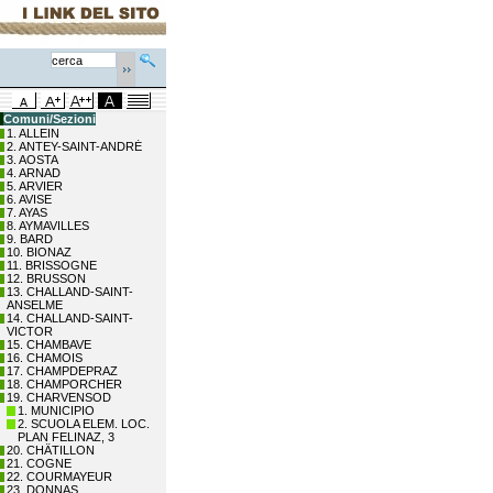
Comuni/Sezioni
1. ALLEIN
2. ANTEY-SAINT-ANDRÉ
3. AOSTA
4. ARNAD
5. ARVIER
6. AVISE
7. AYAS
8. AYMAVILLES
9. BARD
10. BIONAZ
11. BRISSOGNE
12. BRUSSON
13. CHALLAND-SAINT-
ANSELME
14. CHALLAND-SAINT-
VICTOR
15. CHAMBAVE
16. CHAMOIS
17. CHAMPDEPRAZ
18. CHAMPORCHER
19. CHARVENSOD
1. MUNICIPIO
2. SCUOLA ELEM. LOC.
PLAN FELINAZ, 3
20. CHÂTILLON
21. COGNE
22. COURMAYEUR
23. DONNAS