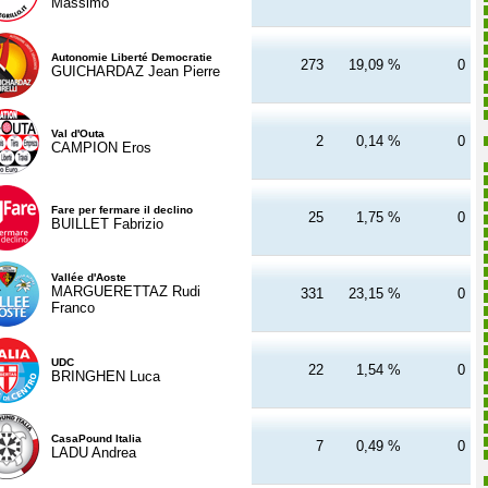
Massimo
Autonomie Liberté Democratie
273
19,09 %
0
GUICHARDAZ Jean Pierre
Val d'Outa
2
0,14 %
0
CAMPION Eros
Fare per fermare il declino
25
1,75 %
0
BUILLET Fabrizio
Vallée d'Aoste
MARGUERETTAZ Rudi
331
23,15 %
0
Franco
UDC
22
1,54 %
0
BRINGHEN Luca
CasaPound Italia
7
0,49 %
0
LADU Andrea