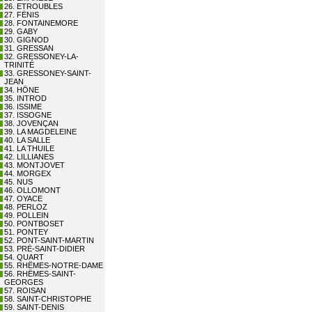
26. ETROUBLES
27. FÉNIS
28. FONTAINEMORE
29. GABY
30. GIGNOD
31. GRESSAN
32. GRESSONEY-LA-
TRINITÉ
33. GRESSONEY-SAINT-
JEAN
34. HÔNE
35. INTROD
36. ISSIME
37. ISSOGNE
38. JOVENÇAN
39. LA MAGDELEINE
40. LA SALLE
41. LA THUILE
42. LILLIANES
43. MONTJOVET
44. MORGEX
45. NUS
46. OLLOMONT
47. OYACE
48. PERLOZ
49. POLLEIN
50. PONTBOSET
51. PONTEY
52. PONT-SAINT-MARTIN
53. PRÉ-SAINT-DIDIER
54. QUART
55. RHÊMES-NOTRE-DAME
56. RHÊMES-SAINT-
GEORGES
57. ROISAN
58. SAINT-CHRISTOPHE
59. SAINT-DENIS