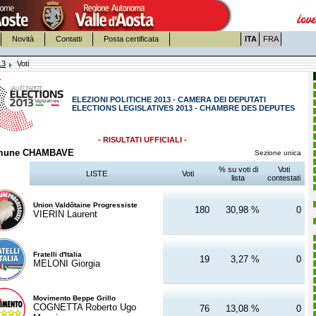
Novità
Contatti
Posta certificata
ITA
FRA
13
Voti
ELEZIONI POLITICHE 2013 - CAMERA DEI DEPUTATI
ELECTIONS LEGISLATIVES 2013 - CHAMBRE DES DEPUTES
- RISULTATI UFFICIALI -
mune CHAMBAVE
Sezione unica
% su voti di
Voti
LISTE
Voti
lista
contestati
Union Valdôtaine Progressiste
180
30,98 %
0
VIERIN Laurent
Fratelli d'Italia
19
3,27 %
0
MELONI Giorgia
Movimento Beppe Grillo
COGNETTA Roberto Ugo
76
13,08 %
0