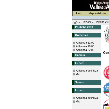
Link
Mappa del sito
Elezioni
Ploitiche 20
Politiche 2013
Domenica
Affluenza 12.00
Affluenza 19.00
Affluenza 22.00
Co
Camera
Lunedì
Affluenza definitiva
Voti
Senato
Lunedì
Affluenza definitiva
Voti