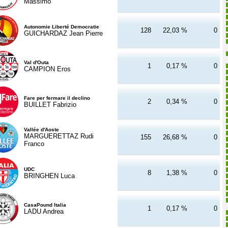
Massimo
Autonomie Liberté Democratie
128
22,03 %
0
GUICHARDAZ Jean Pierre
Val d'Outa
1
0,17 %
0
CAMPION Eros
Fare per fermare il declino
2
0,34 %
0
BUILLET Fabrizio
Vallée d'Aoste
MARGUERETTAZ Rudi
155
26,68 %
0
Franco
UDC
8
1,38 %
0
BRINGHEN Luca
CasaPound Italia
1
0,17 %
0
LADU Andrea