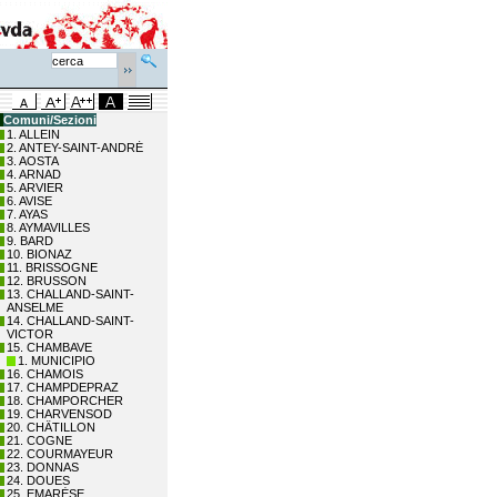
Comuni/Sezioni
1. ALLEIN
2. ANTEY-SAINT-ANDRÉ
3. AOSTA
4. ARNAD
5. ARVIER
6. AVISE
7. AYAS
8. AYMAVILLES
9. BARD
10. BIONAZ
11. BRISSOGNE
12. BRUSSON
13. CHALLAND-SAINT-
ANSELME
14. CHALLAND-SAINT-
VICTOR
15. CHAMBAVE
1. MUNICIPIO
16. CHAMOIS
17. CHAMPDEPRAZ
18. CHAMPORCHER
19. CHARVENSOD
20. CHÂTILLON
21. COGNE
22. COURMAYEUR
23. DONNAS
24. DOUES
25. EMARÈSE