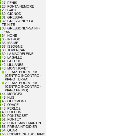
27. FÉNIS
28. FONTAINEMORE
29. GABY
30. GIGNOD
31. GRESSAN
32. GRESSONEY-LA-
TRINITÉ
33. GRESSONEY-SAINT-
JEAN
34. HÔNE
35. INTROD
36. ISSIME
37. ISSOGNE
38. JOVENÇAN
39. LA MAGDELEINE
40. LA SALLE
41. LA THUILE
42. LILLIANES
43. MONTJOVET
1. FRAZ. BOURG, 98
(CENTRO INCONTRO -
PIANO TERRA)
2. FRAZ. BOURG, 98
(CENTRO INCONTRO -
PIANO PRIMO)
44. MORGEX
45. NUS
46. OLLOMONT
47. OYACE
48. PERLOZ
49. POLLEIN
50. PONTBOSET
51. PONTEY
52. PONT-SAINT-MARTIN
53. PRÉ-SAINT-DIDIER
54. QUART
55. RHÊMES-NOTRE-DAME