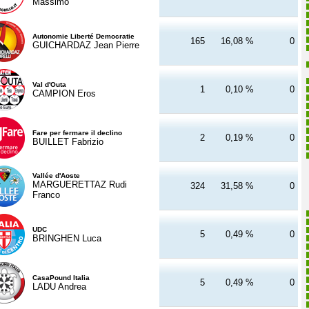
Massimo
Autonomie Liberté Democratie
165
16,08 %
0
GUICHARDAZ Jean Pierre
Val d'Outa
1
0,10 %
0
CAMPION Eros
Fare per fermare il declino
2
0,19 %
0
BUILLET Fabrizio
Vallée d'Aoste
MARGUERETTAZ Rudi
324
31,58 %
0
Franco
UDC
5
0,49 %
0
BRINGHEN Luca
CasaPound Italia
5
0,49 %
0
LADU Andrea