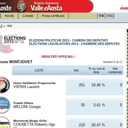
Novità
Contatti
Posta certificata
ITA
FRA
13
Voti
ELEZIONI POLITICHE 2013 - CAMERA DEI DEPUTATI
ELECTIONS LEGISLATIVES 2013 - CHAMBRE DES DEPUTES
- RISULTATI UFFICIALI -
mune MONTJOVET
Sezioni 2 su 2
% su voti di
Voti
LISTE
Voti
lista
contestati
Union Valdôtaine Progressiste
251
24,46 %
0
VIERIN Laurent
Fratelli d'Italia
35
3,41 %
0
MELONI Giorgia
Movimento Beppe Grillo
COGNETTA Roberto Ugo
210
20,47 %
0