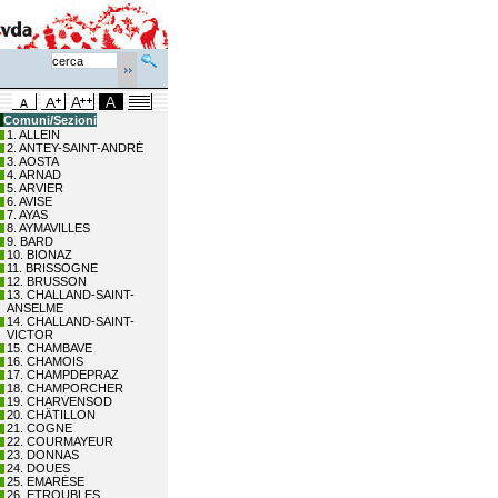
Comuni/Sezioni
1. ALLEIN
2. ANTEY-SAINT-ANDRÉ
3. AOSTA
4. ARNAD
5. ARVIER
6. AVISE
7. AYAS
8. AYMAVILLES
9. BARD
10. BIONAZ
11. BRISSOGNE
12. BRUSSON
13. CHALLAND-SAINT-
ANSELME
14. CHALLAND-SAINT-
VICTOR
15. CHAMBAVE
16. CHAMOIS
17. CHAMPDEPRAZ
18. CHAMPORCHER
19. CHARVENSOD
20. CHÂTILLON
21. COGNE
22. COURMAYEUR
23. DONNAS
24. DOUES
25. EMARÈSE
26. ETROUBLES