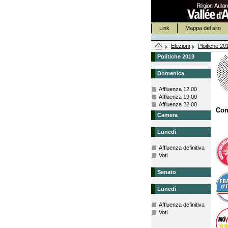
Link
Mappa del sito
Elezioni
Ploitiche 20
Politiche 2013
Domenica
Affluenza 12.00
Affluenza 19.00
Affluenza 22.00
Co
Camera
Lunedì
Affluenza definitiva
Voti
Senato
Lunedì
Affluenza definitiva
Voti