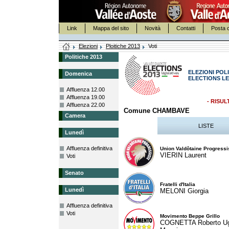
Link
Mappa del sito
Novità
Contatti
Posta c
Elezioni
Ploitiche 2013
Voti
Politiche 2013
ELEZIONI POLI
Domenica
ELECTIONS LE
Affluenza 12.00
Affluenza 19.00
- RISUL
Affluenza 22.00
Comune CHAMBAVE
Camera
LISTE
Lunedì
Affluenza definitiva
Union Valdôtaine Progressi
VIERIN Laurent
Voti
Senato
Fratelli d'Italia
Lunedì
MELONI Giorgia
Affluenza definitiva
Voti
Movimento Beppe Grillo
COGNETTA Roberto U