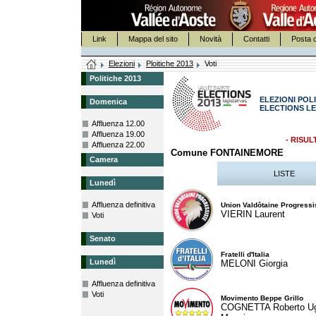
Link
Mappa del sito
Novità
Contatti
Posta c
Elezioni
Ploitiche 2013
Voti
Politiche 2013
ELEZIONI POLI
Domenica
ELECTIONS LE
Affluenza 12.00
Affluenza 19.00
- RISUL
Affluenza 22.00
Comune FONTAINEMORE
Camera
LISTE
Lunedì
Affluenza definitiva
Union Valdôtaine Progressi
VIERIN Laurent
Voti
Senato
Fratelli d'Italia
Lunedì
MELONI Giorgia
Affluenza definitiva
Voti
Movimento Beppe Grillo
COGNETTA Roberto U