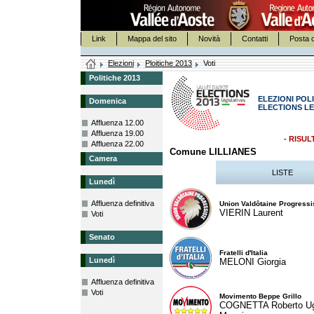
Link
Mappa del sito
Novità
Contatti
Posta c
Elezioni
Ploitiche 2013
Voti
Politiche 2013
ELEZIONI POLI
Domenica
ELECTIONS LE
Affluenza 12.00
Affluenza 19.00
- RISUL
Affluenza 22.00
Comune LILLIANES
Camera
LISTE
Lunedì
Affluenza definitiva
Union Valdôtaine Progressi
VIERIN Laurent
Voti
Senato
Fratelli d'Italia
Lunedì
MELONI Giorgia
Affluenza definitiva
Voti
Movimento Beppe Grillo
COGNETTA Roberto U