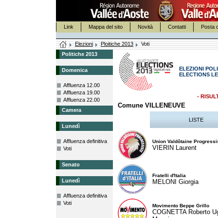
Link
Mappa del sito
Novità
Contatti
Posta c
Elezioni
Ploitiche 2013
Voti
Politiche 2013
ELEZIONI POLI
Domenica
ELECTIONS LE
Affluenza 12.00
Affluenza 19.00
- RISUL
Affluenza 22.00
Comune VILLENEUVE
Camera
LISTE
Lunedì
Affluenza definitiva
Union Valdôtaine Progressi
VIERIN Laurent
Voti
Senato
Fratelli d'Italia
Lunedì
MELONI Giorgia
Affluenza definitiva
Voti
Movimento Beppe Grillo
COGNETTA Roberto U