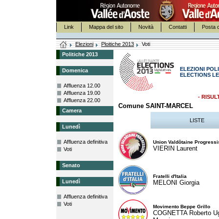
Link
Mappa del sito
Novità
Contatti
Posta c
Elezioni
Ploitiche 2013
Voti
Politiche 2013
ELEZIONI POLI
Domenica
ELECTIONS LE
Affluenza 12.00
Affluenza 19.00
- RISUL
Affluenza 22.00
Comune SAINT-MARCEL
Camera
LISTE
Lunedì
Affluenza definitiva
Union Valdôtaine Progressi
VIERIN Laurent
Voti
Senato
Fratelli d'Italia
Lunedì
MELONI Giorgia
Affluenza definitiva
Voti
Movimento Beppe Grillo
COGNETTA Roberto U