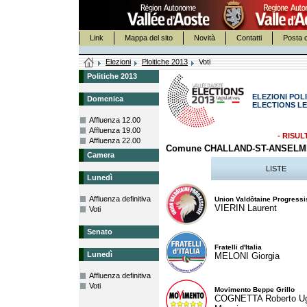
Link
Mappa del sito
Novità
Contatti
Posta c
Elezioni
Ploitiche 2013
Voti
Politiche 2013
ELEZIONI POLI
Domenica
ELECTIONS LE
Affluenza 12.00
Affluenza 19.00
- RISUL
Affluenza 22.00
Comune CHALLAND-ST-ANSELM
Camera
LISTE
Lunedì
Affluenza definitiva
Union Valdôtaine Progressi
VIERIN Laurent
Voti
Senato
Fratelli d'Italia
Lunedì
MELONI Giorgia
Affluenza definitiva
Voti
Movimento Beppe Grillo
COGNETTA Roberto U