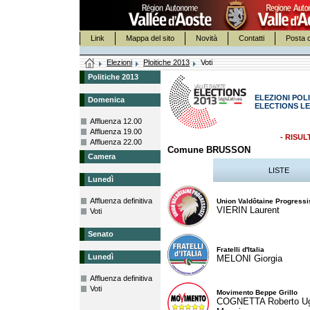
Link
Mappa del sito
Novità
Contatti
Posta c
Elezioni
Ploitiche 2013
Voti
Politiche 2013
ELEZIONI POLI
Domenica
ELECTIONS LE
Affluenza 12.00
Affluenza 19.00
- RISUL
Affluenza 22.00
Comune BRUSSON
Camera
LISTE
Lunedì
Affluenza definitiva
Union Valdôtaine Progressi
VIERIN Laurent
Voti
Senato
Fratelli d'Italia
Lunedì
MELONI Giorgia
Affluenza definitiva
Voti
Movimento Beppe Grillo
COGNETTA Roberto U