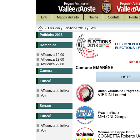
Link
Mappa del sito
Novità
Contatti
Posta c
Elezioni
Ploitiche 2013
Voti
Politiche 2013
ELEZIONI POLI
Domenica
ELECTIONS LE
Affluenza 12.00
Affluenza 19.00
- RISUL
Affluenza 22.00
Comune EMARÈSE
Camera
LISTE
Lunedì
Affluenza definitiva
Union Valdôtaine Progressi
VIERIN Laurent
Voti
Senato
Fratelli d'Italia
Lunedì
MELONI Giorgia
Affluenza definitiva
Voti
Movimento Beppe Grillo
COGNETTA Roberto U