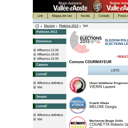
Link
Mappa del sito
Novità
Contatti
Posta c
Elezioni
Ploitiche 2013
Voti
Politiche 2013
ELEZIONI POLI
Domenica
ELECTIONS LE
Affluenza 12.00
Affluenza 19.00
- RISUL
Affluenza 22.00
Comune COURMAYEUR
Camera
LISTE
Lunedì
Affluenza definitiva
Union Valdôtaine Progressi
VIERIN Laurent
Voti
Senato
Fratelli d'Italia
Lunedì
MELONI Giorgia
Affluenza definitiva
Voti
Movimento Beppe Grillo
COGNETTA Roberto U