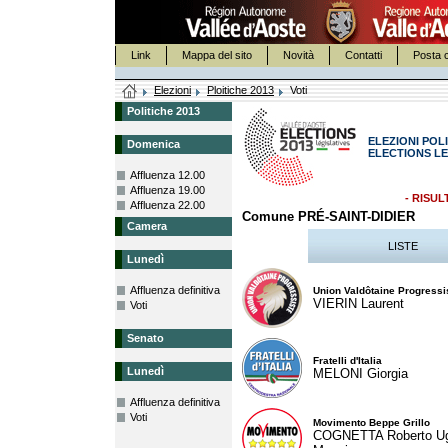
Link
Mappa del sito
Novità
Contatti
Posta c
Elezioni
Ploitiche 2013
Voti
Politiche 2013
ELEZIONI POLI
Domenica
ELECTIONS LE
Affluenza 12.00
Affluenza 19.00
- RISUL
Affluenza 22.00
Comune PRÉ-SAINT-DIDIER
Camera
LISTE
Lunedì
Affluenza definitiva
Union Valdôtaine Progressi
VIERIN Laurent
Voti
Senato
Fratelli d'Italia
Lunedì
MELONI Giorgia
Affluenza definitiva
Voti
Movimento Beppe Grillo
COGNETTA Roberto U