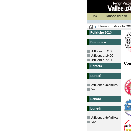
Link
Mappa del sito
Elezioni
Ploitiche 20
Politiche 2013
Domenica
Affluenza 12.00
Affluenza 19.00
Affluenza 22.00
Co
Camera
Lunedì
Affluenza definitiva
Voti
Senato
Lunedì
Affluenza definitiva
Voti