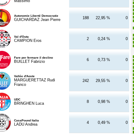
Massimo
Autonomie Liberté Democratie
188
22,95 %
0
GUICHARDAZ Jean Pierre
Val d'Outa
2
0,24 %
0
CAMPION Eros
Fare per fermare il declino
6
0,73 %
0
BUILLET Fabrizio
Vallée d'Aoste
MARGUERETTAZ Rudi
242
29,55 %
0
Franco
UDC
8
0,98 %
0
BRINGHEN Luca
CasaPound Italia
4
0,49 %
0
LADU Andrea