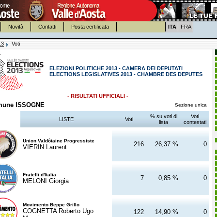
Novità
Contatti
Posta certificata
ITA
FRA
13
Voti
ELEZIONI POLITICHE 2013 - CAMERA DEI DEPUTATI
ELECTIONS LEGISLATIVES 2013 - CHAMBRE DES DEPUTES
- RISULTATI UFFICIALI -
mune ISSOGNE
Sezione unica
% su voti di
Voti
LISTE
Voti
lista
contestati
Union Valdôtaine Progressiste
216
26,37 %
0
VIERIN Laurent
Fratelli d'Italia
7
0,85 %
0
MELONI Giorgia
Movimento Beppe Grillo
COGNETTA Roberto Ugo
122
14,90 %
0