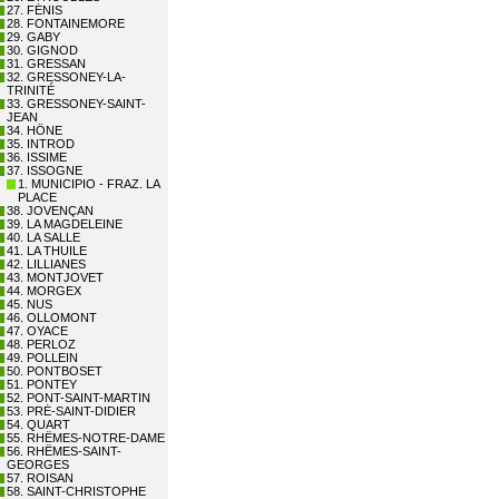
27. FÉNIS
28. FONTAINEMORE
29. GABY
30. GIGNOD
31. GRESSAN
32. GRESSONEY-LA-
TRINITÉ
33. GRESSONEY-SAINT-
JEAN
34. HÔNE
35. INTROD
36. ISSIME
37. ISSOGNE
1. MUNICIPIO - FRAZ. LA
PLACE
38. JOVENÇAN
39. LA MAGDELEINE
40. LA SALLE
41. LA THUILE
42. LILLIANES
43. MONTJOVET
44. MORGEX
45. NUS
46. OLLOMONT
47. OYACE
48. PERLOZ
49. POLLEIN
50. PONTBOSET
51. PONTEY
52. PONT-SAINT-MARTIN
53. PRÉ-SAINT-DIDIER
54. QUART
55. RHÊMES-NOTRE-DAME
56. RHÊMES-SAINT-
GEORGES
57. ROISAN
58. SAINT-CHRISTOPHE