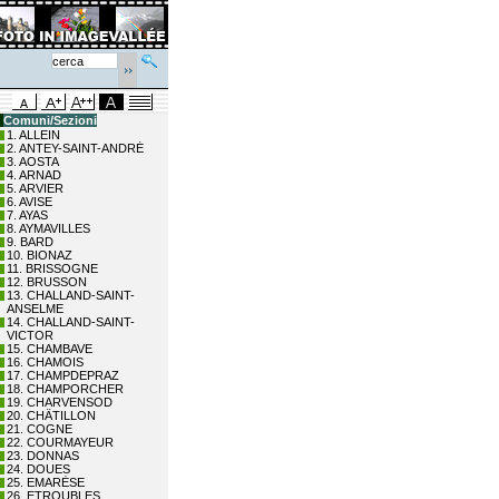
Comuni/Sezioni
1. ALLEIN
2. ANTEY-SAINT-ANDRÉ
3. AOSTA
4. ARNAD
5. ARVIER
6. AVISE
7. AYAS
8. AYMAVILLES
9. BARD
10. BIONAZ
11. BRISSOGNE
12. BRUSSON
13. CHALLAND-SAINT-
ANSELME
14. CHALLAND-SAINT-
VICTOR
15. CHAMBAVE
16. CHAMOIS
17. CHAMPDEPRAZ
18. CHAMPORCHER
19. CHARVENSOD
20. CHÂTILLON
21. COGNE
22. COURMAYEUR
23. DONNAS
24. DOUES
25. EMARÈSE
26. ETROUBLES