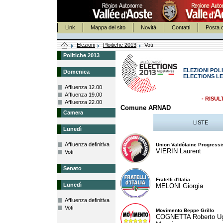
Link
Mappa del sito
Novità
Contatti
Posta c
Elezioni
Ploitiche 2013
Voti
Politiche 2013
ELEZIONI POLI
Domenica
ELECTIONS LE
Affluenza 12.00
Affluenza 19.00
- RISUL
Affluenza 22.00
Comune ARNAD
Camera
LISTE
Lunedì
Affluenza definitiva
Union Valdôtaine Progressi
VIERIN Laurent
Voti
Senato
Fratelli d'Italia
Lunedì
MELONI Giorgia
Affluenza definitiva
Voti
Movimento Beppe Grillo
COGNETTA Roberto U