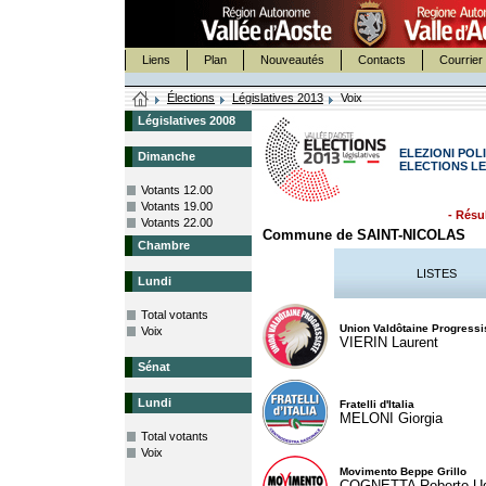
Liens
Plan
Nouveautés
Contacts
Courrier 
Élections
Législatives 2013
Voix
Législatives 2008
ELEZIONI POLI
Dimanche
ELECTIONS LE
Votants 12.00
Votants 19.00
- Résul
Votants 22.00
Commune de SAINT-NICOLAS
Chambre
LISTES
Lundi
Total votants
Union Valdôtaine Progressi
Voix
VIERIN Laurent
Sénat
Lundi
Fratelli d'Italia
MELONI Giorgia
Total votants
Voix
Movimento Beppe Grillo
COGNETTA Roberto U