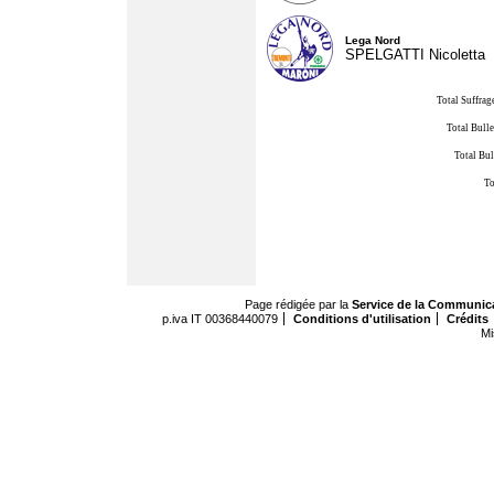
Lega Nord
SPELGATTI Nicoletta
Total Suffrag
Total Bulle
Total Bul
To
Page rédigée par la
Service de la Communic
p.iva IT 00368440079
Conditions d'utilisation
Crédits
Mi