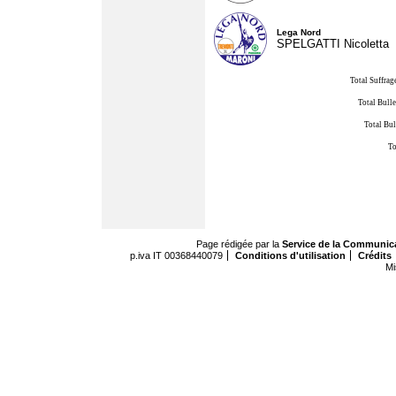
Lega Nord
SPELGATTI Nicoletta
Total Suffrag
Total Bulle
Total Bul
To
Page rédigée par la
Service de la Communic
p.iva IT 00368440079
Conditions d'utilisation
Crédits
Mi