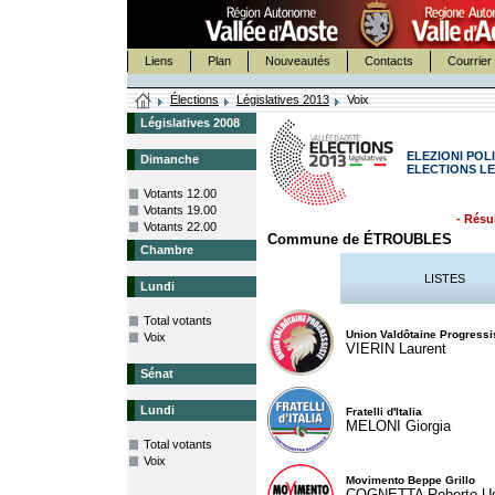
Liens
Plan
Nouveautés
Contacts
Courrier 
Élections
Législatives 2013
Voix
Législatives 2008
ELEZIONI POLI
Dimanche
ELECTIONS LE
Votants 12.00
Votants 19.00
- Résul
Votants 22.00
Commune de ÉTROUBLES
Chambre
LISTES
Lundi
Total votants
Union Valdôtaine Progressi
Voix
VIERIN Laurent
Sénat
Lundi
Fratelli d'Italia
MELONI Giorgia
Total votants
Voix
Movimento Beppe Grillo
COGNETTA Roberto U