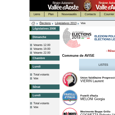
Liens
Plan
Nouveautés
Contacts
Courrier 
Élections
Législatives 2013
Voix
Législatives 2008
ELEZIONI POLI
Dimanche
ELECTIONS LE
Votants 12.00
Votants 19.00
- Résul
Votants 22.00
Commune de AVISE
Chambre
LISTES
Lundi
Total votants
Union Valdôtaine Progressi
Voix
VIERIN Laurent
Sénat
Lundi
Fratelli d'Italia
MELONI Giorgia
Total votants
Voix
Movimento Beppe Grillo
COGNETTA Roberto U