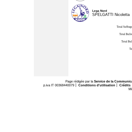
Lega Nord
SPELGATTI Nicoletta
Total Suffrag
Total Bulle
Total Bul
To
Page rédigée par la
Service de la Communic
p.iva IT 00368440079
Conditions d'utilisation
Crédits
Mi