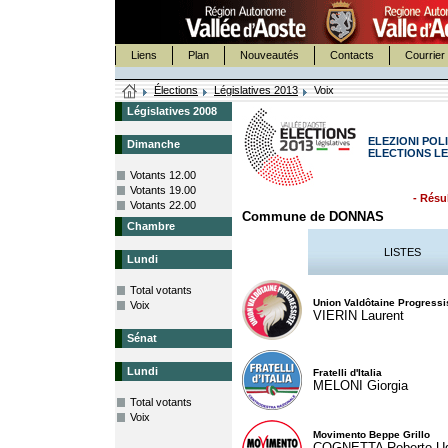
Liens
Plan
Nouveautés
Contacts
Courrier 
Élections
Législatives 2013
Voix
Législatives 2008
ELEZIONI POLI
Dimanche
ELECTIONS LE
Votants 12.00
Votants 19.00
- Résul
Votants 22.00
Commune de DONNAS
Chambre
LISTES
Lundi
Total votants
Union Valdôtaine Progressi
Voix
VIERIN Laurent
Sénat
Lundi
Fratelli d'Italia
MELONI Giorgia
Total votants
Voix
Movimento Beppe Grillo
COGNETTA Roberto U