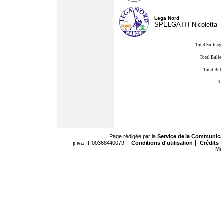
Lega Nord
SPELGATTI Nicoletta
Total Suffrag
Total Bulle
Total Bul
To
Page rédigée par la
Service de la Communic
p.iva IT 00368440079
Conditions d'utilisation
Crédits
Mi