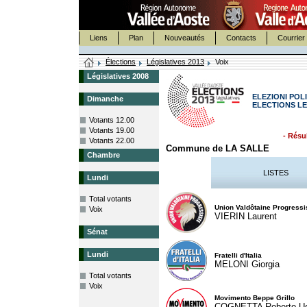
Liens
Plan
Nouveautés
Contacts
Courrier 
Élections
Législatives 2013
Voix
Législatives 2008
ELEZIONI POLI
Dimanche
ELECTIONS LE
Votants 12.00
Votants 19.00
- Résul
Votants 22.00
Commune de LA SALLE
Chambre
LISTES
Lundi
Total votants
Union Valdôtaine Progressi
Voix
VIERIN Laurent
Sénat
Lundi
Fratelli d'Italia
MELONI Giorgia
Total votants
Voix
Movimento Beppe Grillo
COGNETTA Roberto U