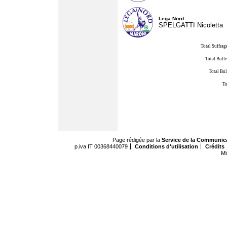
Lega Nord
SPELGATTI Nicoletta
Total Suffrag
Total Bulle
Total Bul
To
Page rédigée par la
Service de la Communic
p.iva IT 00368440079
Conditions d'utilisation
Crédits
Mi