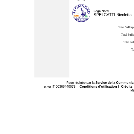
Lega Nord
SPELGATTI Nicoletta
Total Suffrag
Total Bulle
Total Bul
To
Page rédigée par la
Service de la Communic
p.iva IT 00368440079
Conditions d'utilisation
Crédits
Mi