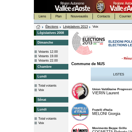
Liens
Plan
Nouveautés
Contacts
Courrier 
Élections
Législatives 2013
Voix
Législatives 2008
ELEZIONI POLI
Dimanche
ELECTIONS LE
Votants 12.00
Votants 19.00
- Résul
Votants 22.00
Commune de NUS
Chambre
LISTES
Lundi
Total votants
Union Valdôtaine Progressi
Voix
VIERIN Laurent
Sénat
Lundi
Fratelli d'Italia
MELONI Giorgia
Total votants
Voix
Movimento Beppe Grillo
COGNETTA Roberto U