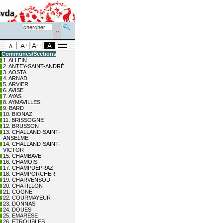
Communes/Sections
1. ALLEIN
2. ANTEY-SAINT-ANDRÉ
3. AOSTA
4. ARNAD
5. ARVIER
6. AVISE
7. AYAS
8. AYMAVILLES
9. BARD
10. BIONAZ
11. BRISSOGNE
12. BRUSSON
13. CHALLAND-SAINT-
ANSELME
14. CHALLAND-SAINT-
VICTOR
15. CHAMBAVE
16. CHAMOIS
17. CHAMPDEPRAZ
18. CHAMPORCHER
19. CHARVENSOD
20. CHÂTILLON
21. COGNE
22. COURMAYEUR
23. DONNAS
24. DOUES
25. EMARÈSE
26. ETROUBLES