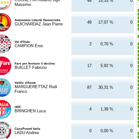
44
15,33 %
0
Massimo
Autonomie Liberté Democratie
49
17,07 %
0
GUICHARDAZ Jean Pierre
Val d'Outa
2
0,70 %
0
CAMPION Eros
Fare per fermare il declino
17
5,92 %
0
BUILLET Fabrizio
Vallée d'Aoste
MARGUERETTAZ Rudi
87
30,31 %
0
Franco
UDC
4
1,39 %
0
BRINGHEN Luca
CasaPound Italia
0
0,00 %
0
LADU Andrea