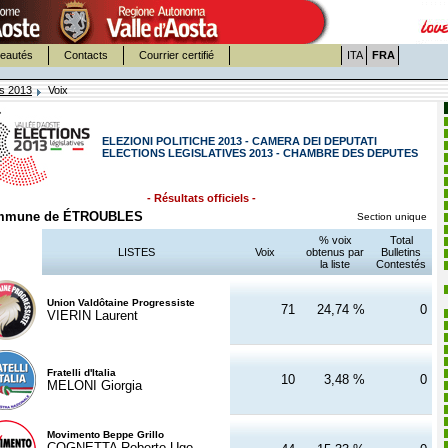
eautés
Contacts
Courrier certifié
ITA
FRA
es 2013
Voix
ELEZIONI POLITICHE 2013 - CAMERA DEI DEPUTATI
ELECTIONS LEGISLATIVES 2013 - CHAMBRE DES DEPUTES
- Résultats officiels -
mmune de ÉTROUBLES
Section unique
% voix
Total
LISTES
Voix
obtenus par
Bulletins
la liste
Contestés
Union Valdôtaine Progressiste
71
24,74 %
0
VIERIN Laurent
Fratelli d'Italia
10
3,48 %
0
MELONI Giorgia
Movimento Beppe Grillo
COGNETTA Roberto Ugo