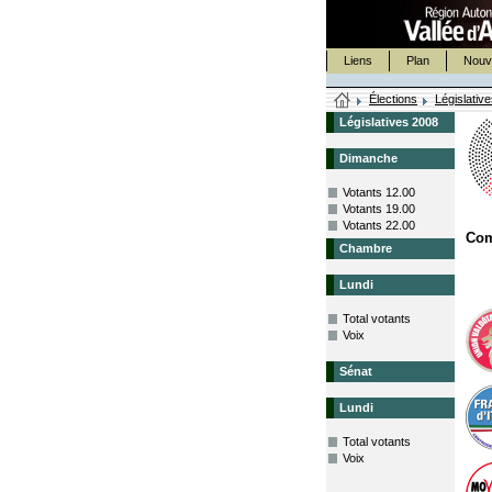
Liens
Plan
Nouv
Élections
Législativ
Législatives 2008
Dimanche
Votants 12.00
Votants 19.00
Votants 22.00
Co
Chambre
Lundi
Total votants
Voix
Sénat
Lundi
Total votants
Voix