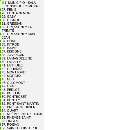
1. MUNICIPIO - SALA
CONSIGLIO COMUNALE
27. FÉNIS
28. FONTAINEMORE
29. GABY
30. GIGNOD
31. GRESSAN
32. GRESSONEY-LA-
TRINITÉ
33. GRESSONEY-SAINT-
JEAN
34. HÔNE
35. INTROD
36. ISSIME
37. ISSOGNE
38. JOVENÇAN
39. LA MAGDELEINE
40. LA SALLE
41. LA THUILE
42. LILLIANES
43. MONTJOVET
44. MORGEX
45. NUS
46. OLLOMONT
47. OYACE
48. PERLOZ
49. POLLEIN
50. PONTBOSET
51. PONTEY
52. PONT-SAINT-MARTIN
53. PRÉ-SAINT-DIDIER
54. QUART
55. RHÊMES-NOTRE-DAME
56. RHÊMES-SAINT-
GEORGES
57. ROISAN
58. SAINT-CHRISTOPHE