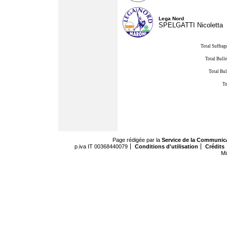
Lega Nord
SPELGATTI Nicoletta
Total Suffrag
Total Bulle
Total Bul
To
Page rédigée par la
Service de la Communic
p.iva IT 00368440079
Conditions d'utilisation
Crédits
Mi