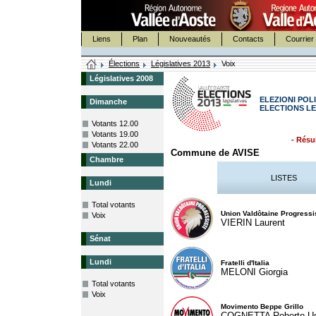
Liens
Plan
Nouveautés
Contacts
Courrier 
Élections
Législatives 2013
Voix
Législatives 2008
ELEZIONI POLI
Dimanche
ELECTIONS LE
Votants 12.00
Votants 19.00
- Résul
Votants 22.00
Commune de AVISE
Chambre
LISTES
Lundi
Total votants
Union Valdôtaine Progressi
Voix
VIERIN Laurent
Sénat
Lundi
Fratelli d'Italia
MELONI Giorgia
Total votants
Voix
Movimento Beppe Grillo
COGNETTA Roberto U