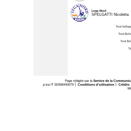
Lega Nord
SPELGATTI Nicoletta
Total Suffrag
Total Bulle
Total Bul
To
Page rédigée par la
Service de la Communic
p.iva IT 00368440079
Conditions d'utilisation
Crédits
Mi