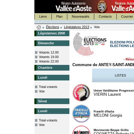
Liens
Plan
Nouveautés
Contacts
Courrier 
Élections
Législatives 2013
Voix
Législatives 2008
ELEZIONI POLI
Dimanche
ELECTIONS LE
Votants 12.00
Votants 19.00
- Résul
Votants 22.00
Commune de ANTEY-SAINT-AND
Chambre
LISTES
Lundi
Total votants
Union Valdôtaine Progressi
Voix
VIERIN Laurent
Sénat
Lundi
Fratelli d'Italia
MELONI Giorgia
Total votants
Voix
Movimento Beppe Grillo
COGNETTA Roberto U