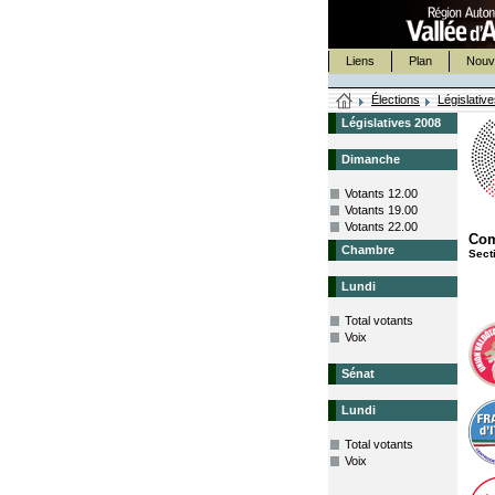
Liens
Plan
Nouv
Élections
Législativ
Législatives 2008
Dimanche
Votants 12.00
Votants 19.00
Votants 22.00
Co
Chambre
Sect
Lundi
Total votants
Voix
Sénat
Lundi
Total votants
Voix