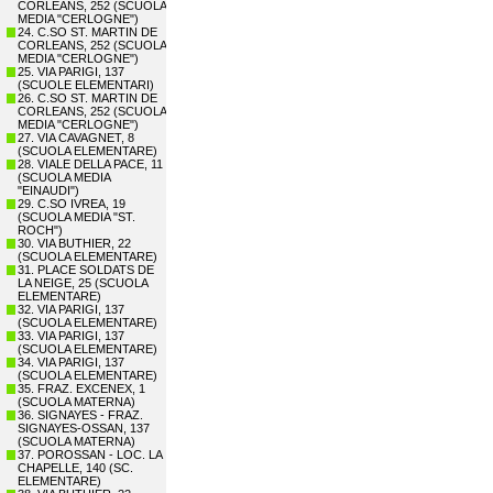
CORLEANS, 252 (SCUOLA
MEDIA "CERLOGNE")
24. C.SO ST. MARTIN DE
CORLEANS, 252 (SCUOLA
MEDIA "CERLOGNE")
25. VIA PARIGI, 137
(SCUOLE ELEMENTARI)
26. C.SO ST. MARTIN DE
CORLEANS, 252 (SCUOLA
MEDIA "CERLOGNE")
27. VIA CAVAGNET, 8
(SCUOLA ELEMENTARE)
28. VIALE DELLA PACE, 11
(SCUOLA MEDIA
"EINAUDI")
29. C.SO IVREA, 19
(SCUOLA MEDIA "ST.
ROCH")
30. VIA BUTHIER, 22
(SCUOLA ELEMENTARE)
31. PLACE SOLDATS DE
LA NEIGE, 25 (SCUOLA
ELEMENTARE)
32. VIA PARIGI, 137
(SCUOLA ELEMENTARE)
33. VIA PARIGI, 137
(SCUOLA ELEMENTARE)
34. VIA PARIGI, 137
(SCUOLA ELEMENTARE)
35. FRAZ. EXCENEX, 1
(SCUOLA MATERNA)
36. SIGNAYES - FRAZ.
SIGNAYES-OSSAN, 137
(SCUOLA MATERNA)
37. POROSSAN - LOC. LA
CHAPELLE, 140 (SC.
ELEMENTARE)