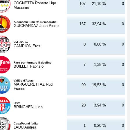
COGNETTA Roberto Ugo
107
21,10 %
0
Massimo
Autonomie Liberté Democratie
167
32,94 %
0
GUICHARDAZ Jean Pierre
Val d'Outa
0
0,00 %
0
CAMPION Eros
Fare per fermare il declino
7
1,38 %
0
BUILLET Fabrizio
Vallée d'Aoste
MARGUERETTAZ Rudi
99
19,53 %
0
Franco
UDC
20
3,94 %
0
BRINGHEN Luca
CasaPound Italia
1
0,20 %
0
LADU Andrea