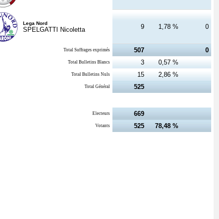
Lega Nord
9
1,78 %
0
SPELGATTI Nicoletta
507
0
Total Suffrages exprimés
3
0,57 %
Total Bulletins Blancs
15
2,86 %
Total Bulletins Nuls
525
Total Général
669
Electeurs
525
78,48 %
Votants