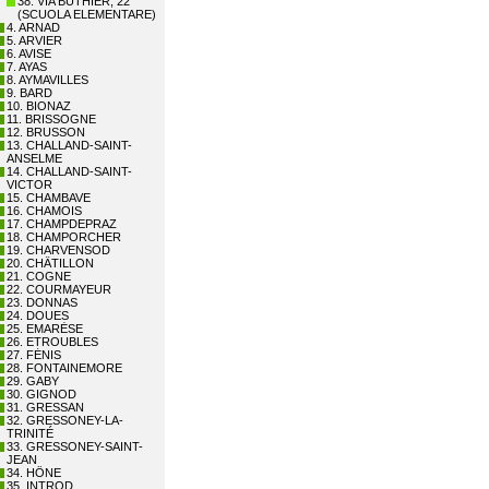
38. VIA BUTHIER, 22
(SCUOLA ELEMENTARE)
4. ARNAD
5. ARVIER
6. AVISE
7. AYAS
8. AYMAVILLES
9. BARD
10. BIONAZ
11. BRISSOGNE
12. BRUSSON
13. CHALLAND-SAINT-
ANSELME
14. CHALLAND-SAINT-
VICTOR
15. CHAMBAVE
16. CHAMOIS
17. CHAMPDEPRAZ
18. CHAMPORCHER
19. CHARVENSOD
20. CHÂTILLON
21. COGNE
22. COURMAYEUR
23. DONNAS
24. DOUES
25. EMARÈSE
26. ETROUBLES
27. FÉNIS
28. FONTAINEMORE
29. GABY
30. GIGNOD
31. GRESSAN
32. GRESSONEY-LA-
TRINITÉ
33. GRESSONEY-SAINT-
JEAN
34. HÔNE
35. INTROD