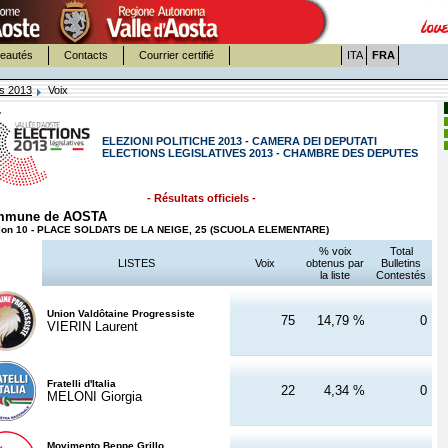
eautés
Contacts
Courrier certifié
ITA
FRA
es 2013
Voix
ELEZIONI POLITICHE 2013 - CAMERA DEI DEPUTATI
ELECTIONS LEGISLATIVES 2013 - CHAMBRE DES DEPUTES
- Résultats officiels -
mmune de AOSTA
ion 10 - PLACE SOLDATS DE LA NEIGE, 25 (SCUOLA ELEMENTARE)
% voix
Total
LISTES
Voix
obtenus par
Bulletins
la liste
Contestés
Union Valdôtaine Progressiste
75
14,79 %
0
VIERIN Laurent
Fratelli d'Italia
22
4,34 %
0
MELONI Giorgia
Movimento Beppe Grillo