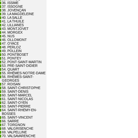
36. ISSIME
37. ISSOGNE
38. JOVENÇAN
39. LA MAGDELEINE
40. LA SALLE
41. LA THUILE
42. LILLIANES
43. MONTJOVET
44. MORGEX
45. NUS
46. OLLOMONT
47. OYACE
48. PERLOZ
49. POLLEIN
50. PONTBOSET
51. PONTEY
52. PONT-SAINT-MARTIN
53. PRÉ-SAINT-DIDIER
54. QUART
55. RHÊMES-NOTRE-DAME
56. RHÊMES-SAINT-
GEORGES
57. ROISAN
58. SAINT-CHRISTOPHE
59. SAINT-DENIS
60. SAINT-MARCEL
61. SAINT-NICOLAS
62. SAINT-OYEN
63. SAINT-PIERRE
64. SAINT-RHÉMY-EN-
BOSSES
65. SAINT-VINCENT
66. SARRE
67. TORGNON
68. VALGRISENCHE
69. VALPELLINE
70. VALSAVARENCHE