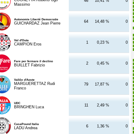
46
10,41 %
0
Massimo
Autonomie Liberté Democratie
64
14,48 %
0
GUICHARDAZ Jean Pierre
Val d'Outa
1
0,23 %
0
CAMPION Eros
Fare per fermare il declino
2
0,45 %
0
BUILLET Fabrizio
Vallée d'Aoste
MARGUERETTAZ Rudi
79
17,87 %
0
Franco
UDC
11
2,49 %
0
BRINGHEN Luca
CasaPound Italia
6
1,36 %
0
LADU Andrea