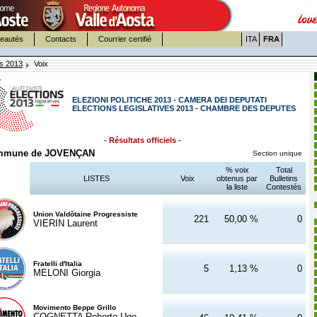
eautés
Contacts
Courrier certifié
ITA
FRA
es 2013
Voix
ELEZIONI POLITICHE 2013 - CAMERA DEI DEPUTATI
ELECTIONS LEGISLATIVES 2013 - CHAMBRE DES DEPUTES
- Résultats officiels -
mmune de JOVENÇAN
Section unique
% voix
Total
LISTES
Voix
obtenus par
Bulletins
la liste
Contestés
Union Valdôtaine Progressiste
221
50,00 %
0
VIERIN Laurent
Fratelli d'Italia
5
1,13 %
0
MELONI Giorgia
Movimento Beppe Grillo
COGNETTA Roberto Ugo