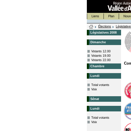
Liens
Plan
Nouv
Élections
Législativ
Législatives 2008
Dimanche
Votants 12.00
Votants 19.00
Votants 22.00
Co
Chambre
Lundi
Total votants
Voix
Sénat
Lundi
Total votants
Voix