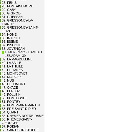
27. FÉNIS
28. FONTAINEMORE
29. GABY
30. GIGNOD
31. GRESSAN
32. GRESSONEY-LA-
TRINITÉ
33. GRESSONEY-SAINT-
JEAN
34. HÔNE
35. INTROD
36. ISSIME
37. ISSOGNE
38. JOVENÇAN
1. MUNICIPIO - HAMEAU
LES ADAM, 30
39. LA MAGDELEINE
40. LA SALLE
41. LA THUILE
42. LILLIANES
43. MONTJOVET
44. MORGEX
45. NUS
46. OLLOMONT
47. OYACE
48. PERLOZ
49. POLLEIN
50. PONTBOSET
51. PONTEY
52. PONT-SAINT-MARTIN
53. PRÉ-SAINT-DIDIER
54. QUART
55. RHÊMES-NOTRE-DAME
56. RHÊMES-SAINT-
GEORGES
57. ROISAN
58. SAINT-CHRISTOPHE