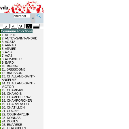
Communes/Sections
1. ALLEIN
2. ANTEY-SAINT-ANDRÉ
3. AOSTA
4. ARNAD
5. ARVIER
6. AVISE
7. AYAS
8. AYMAVILLES
9. BARD
10. BIONAZ
11. BRISSOGNE
12. BRUSSON
13. CHALLAND-SAINT-
ANSELME
14. CHALLAND-SAINT-
VICTOR
15. CHAMBAVE
16. CHAMOIS
17. CHAMPDEPRAZ
18. CHAMPORCHER
19. CHARVENSOD
20. CHÂTILLON
21. COGNE
22. COURMAYEUR
23. DONNAS
24. DOUES
25. EMARÈSE
26. ETROUBLES