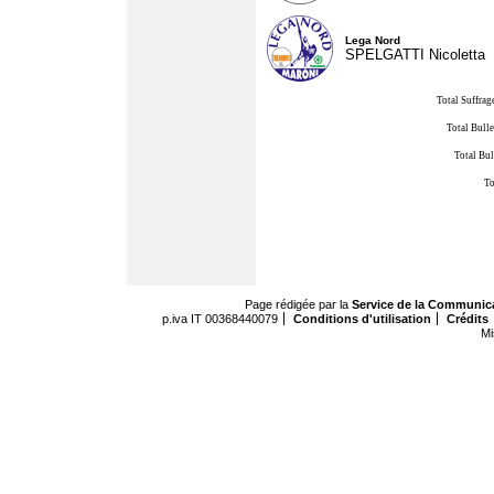
Lega Nord
SPELGATTI Nicoletta
Total Suffrag
Total Bulle
Total Bul
To
Page rédigée par la
Service de la Communic
p.iva IT 00368440079
Conditions d'utilisation
Crédits
Mi