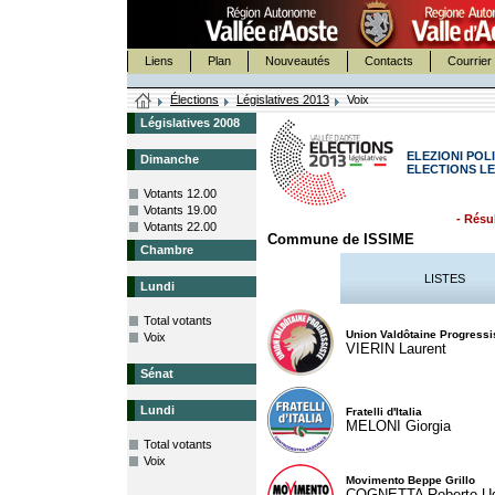
Liens
Plan
Nouveautés
Contacts
Courrier 
Élections
Législatives 2013
Voix
Législatives 2008
ELEZIONI POLI
Dimanche
ELECTIONS LE
Votants 12.00
Votants 19.00
- Résul
Votants 22.00
Commune de ISSIME
Chambre
LISTES
Lundi
Total votants
Union Valdôtaine Progressi
Voix
VIERIN Laurent
Sénat
Lundi
Fratelli d'Italia
MELONI Giorgia
Total votants
Voix
Movimento Beppe Grillo
COGNETTA Roberto U