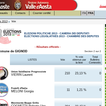
eautés
Contacts
Courrier certifié
ITA
FRA
es 2013
Voix
ELEZIONI POLITICHE 2013 - CAMERA DEI DEPUTATI
ELECTIONS LEGISLATIVES 2013 - CHAMBRE DES DEPUTES
- Résultats officiels -
mmune de GIGNOD
Section 2 sur 2
% voix
Total
LISTES
Voix
obtenus par
Bulletins
la liste
Contestés
Union Valdôtaine Progressiste
210
23,13 %
0
VIERIN Laurent
Fratelli d'Italia
11
1,21 %
0
MELONI Giorgia
Movimento Beppe Grillo
COGNETTA Roberto Ugo