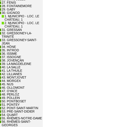
27. FÉNIS
28. FONTAINEMORE
29. GABY
30. GIGNOD
1. MUNICIPIO - LOC. LE
CHÂTEAU, 1
2. MUNICIPIO - LOC. LE
CHÂTEAU, 1
31. GRESSAN
32. GRESSONEY-LA-
TRINITÉ
33. GRESSONEY-SAINT-
JEAN
34. HÔNE
35. INTROD
36. ISSIME
37. ISSOGNE
38. JOVENÇAN
39. LA MAGDELEINE
40. LA SALLE
41. LA THUILE
42. LILLIANES
43. MONTJOVET
44. MORGEX
45. NUS
46. OLLOMONT
47. OYACE
48. PERLOZ
49. POLLEIN
50. PONTBOSET
51. PONTEY
52. PONT-SAINT-MARTIN
53. PRÉ-SAINT-DIDIER
54. QUART
55. RHÊMES-NOTRE-DAME
56. RHÊMES-SAINT-
GEORGES