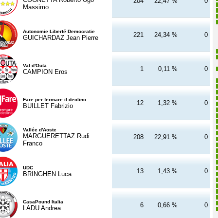
204
22,47 %
0
Massimo
Autonomie Liberté Democratie
221
24,34 %
0
GUICHARDAZ Jean Pierre
Val d'Outa
1
0,11 %
0
CAMPION Eros
Fare per fermare il declino
12
1,32 %
0
BUILLET Fabrizio
Vallée d'Aoste
MARGUERETTAZ Rudi
208
22,91 %
0
Franco
UDC
13
1,43 %
0
BRINGHEN Luca
CasaPound Italia
6
0,66 %
0
LADU Andrea