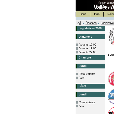
Liens
Plan
Nouv
Élections
Législativ
Législatives 2008
Dimanche
Votants 12.00
Votants 19.00
Votants 22.00
Co
Chambre
Lundi
Total votants
Voix
Sénat
Lundi
Total votants
Voix