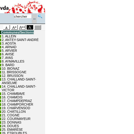
Communes/Sections
1. ALLEIN
2. ANTEY-SAINT-ANDRÉ
3. AOSTA
4. ARNAD
5. ARVIER
6. AVISE
7. AYAS
8. AYMAVILLES
9. BARD
10. BIONAZ
11. BRISSOGNE
12. BRUSSON
13. CHALLAND-SAINT-
ANSELME
14. CHALLAND-SAINT-
VICTOR
15. CHAMBAVE
16. CHAMOIS
17. CHAMPDEPRAZ
18. CHAMPORCHER
19. CHARVENSOD
20. CHÂTILLON
21. COGNE
22. COURMAYEUR
23. DONNAS
24. DOUES
25. EMARÈSE
26. ETROUBLES