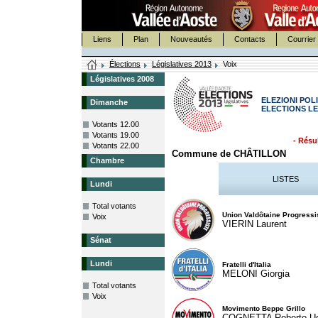
Liens
Plan
Nouveautés
Contacts
Courrier 
Élections
Législatives 2013
Voix
Législatives 2008
ELEZIONI POLI
Dimanche
ELECTIONS LE
Votants 12.00
Votants 19.00
- Résul
Votants 22.00
Commune de CHÂTILLON
Chambre
LISTES
Lundi
Total votants
Union Valdôtaine Progressi
Voix
VIERIN Laurent
Sénat
Lundi
Fratelli d'Italia
MELONI Giorgia
Total votants
Voix
Movimento Beppe Grillo
COGNETTA Roberto U