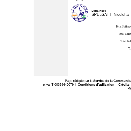
Lega Nord
SPELGATTI Nicoletta
Total Suffrag
Total Bulle
Total Bul
To
Page rédigée par la
Service de la Communic
p.iva IT 00368440079
Conditions d'utilisation
Crédits
Mi