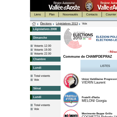
Liens
Plan
Nouveautés
Contacts
Courrier 
Élections
Législatives 2013
Voix
Législatives 2008
ELEZIONI POLI
Dimanche
ELECTIONS LE
Votants 12.00
Votants 19.00
- Résul
Votants 22.00
Commune de CHAMPDEPRAZ
Chambre
LISTES
Lundi
Total votants
Union Valdôtaine Progressi
Voix
VIERIN Laurent
Sénat
Lundi
Fratelli d'Italia
MELONI Giorgia
Total votants
Voix
Movimento Beppe Grillo
COGNETTA Roberto U