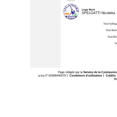
Lega Nord
SPELGATTI Nicoletta
Total Suffrag
Total Bulle
Total Bul
To
Page rédigée par la
Service de la Communic
p.iva IT 00368440079
Conditions d'utilisation
Crédits
Mi