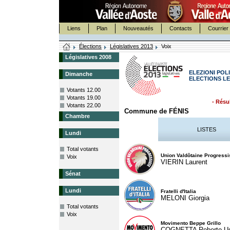
Liens
Plan
Nouveautés
Contacts
Courrier 
Élections
Législatives 2013
Voix
Législatives 2008
ELEZIONI POLI
Dimanche
ELECTIONS LE
Votants 12.00
Votants 19.00
- Résul
Votants 22.00
Commune de FÉNIS
Chambre
LISTES
Lundi
Total votants
Union Valdôtaine Progressi
Voix
VIERIN Laurent
Sénat
Lundi
Fratelli d'Italia
MELONI Giorgia
Total votants
Voix
Movimento Beppe Grillo
COGNETTA Roberto U