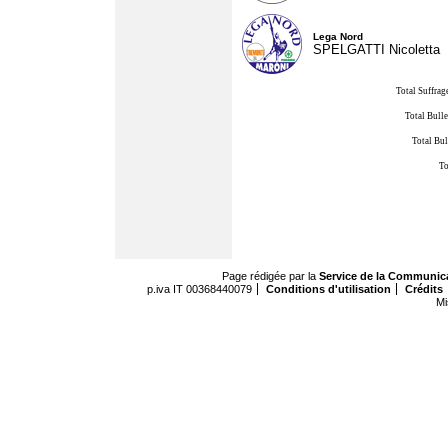
Lega Nord
SPELGATTI Nicoletta
Total Suffrag
Total Bulle
Total Bul
To
Page rédigée par la
Service de la Communic
p.iva IT 00368440079
Conditions d'utilisation
Crédits
Mi