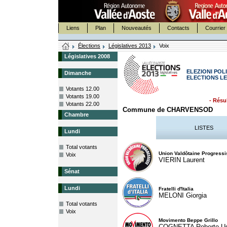
Liens
Plan
Nouveautés
Contacts
Courrier 
Élections
Législatives 2013
Voix
Législatives 2008
ELEZIONI POLI
Dimanche
ELECTIONS LE
Votants 12.00
Votants 19.00
- Résul
Votants 22.00
Commune de CHARVENSOD
Chambre
LISTES
Lundi
Total votants
Union Valdôtaine Progressi
Voix
VIERIN Laurent
Sénat
Lundi
Fratelli d'Italia
MELONI Giorgia
Total votants
Voix
Movimento Beppe Grillo
COGNETTA Roberto U