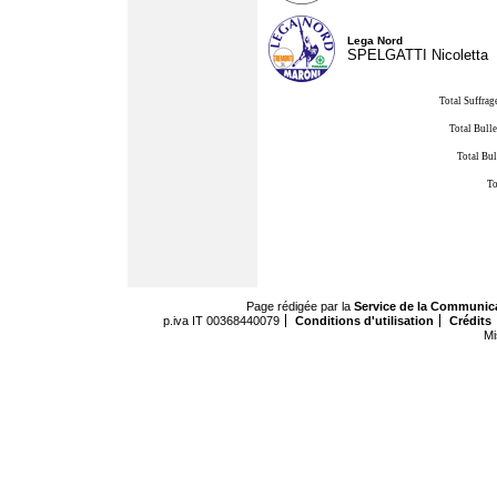
Lega Nord
SPELGATTI Nicoletta
Total Suffrag
Total Bulle
Total Bul
To
Page rédigée par la
Service de la Communic
p.iva IT 00368440079
Conditions d'utilisation
Crédits
Mi