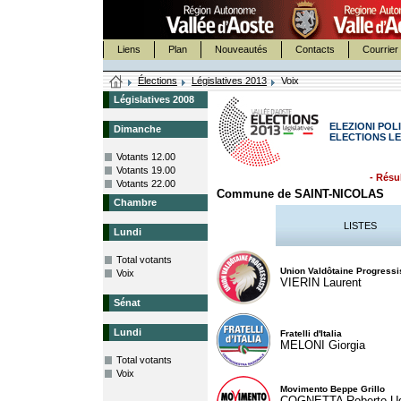
Liens
Plan
Nouveautés
Contacts
Courrier 
Élections
Législatives 2013
Voix
Législatives 2008
ELEZIONI POLI
Dimanche
ELECTIONS LE
Votants 12.00
Votants 19.00
- Résul
Votants 22.00
Commune de SAINT-NICOLAS
Chambre
LISTES
Lundi
Total votants
Union Valdôtaine Progressi
Voix
VIERIN Laurent
Sénat
Lundi
Fratelli d'Italia
MELONI Giorgia
Total votants
Voix
Movimento Beppe Grillo
COGNETTA Roberto U