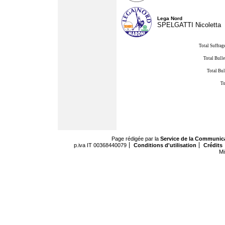
Lega Nord
SPELGATTI Nicoletta
Total Suffrag
Total Bulle
Total Bul
To
Page rédigée par la
Service de la Communic
p.iva IT 00368440079
Conditions d'utilisation
Crédits
Mi