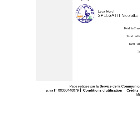
Lega Nord
SPELGATTI Nicoletta
Total Suffrag
Total Bulle
Total Bul
To
Page rédigée par la
Service de la Communic
p.iva IT 00368440079
Conditions d'utilisation
Crédits
Mi