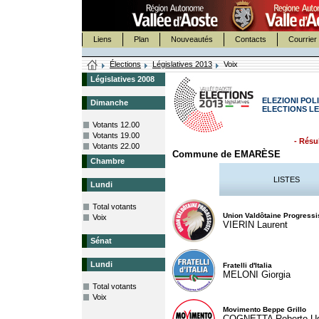
Liens
Plan
Nouveautés
Contacts
Courrier 
Élections
Législatives 2013
Voix
Législatives 2008
ELEZIONI POLI
Dimanche
ELECTIONS LE
Votants 12.00
Votants 19.00
- Résul
Votants 22.00
Commune de EMARÈSE
Chambre
LISTES
Lundi
Total votants
Union Valdôtaine Progressi
Voix
VIERIN Laurent
Sénat
Lundi
Fratelli d'Italia
MELONI Giorgia
Total votants
Voix
Movimento Beppe Grillo
COGNETTA Roberto U