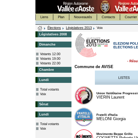
Liens
Plan
Nouveautés
Contacts
Courrier 
Élections
Législatives 2013
Voix
Législatives 2008
ELEZIONI POLI
Dimanche
ELECTIONS LE
Votants 12.00
Votants 19.00
- Résul
Votants 22.00
Commune de AVISE
Chambre
LISTES
Lundi
Total votants
Union Valdôtaine Progressi
Voix
VIERIN Laurent
Sénat
Lundi
Fratelli d'Italia
MELONI Giorgia
Total votants
Voix
Movimento Beppe Grillo
COGNETTA Roberto U