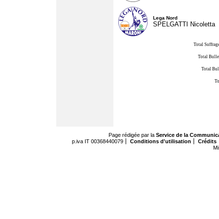
Lega Nord
SPELGATTI Nicoletta
Total Suffrag
Total Bulle
Total Bul
To
Page rédigée par la
Service de la Communic
p.iva IT 00368440079
Conditions d'utilisation
Crédits
Mi